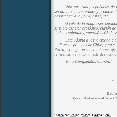
Entre sus trabajos poéticos, d
sin nombre", " Sermones y prédicas de
desorientar a la po (li) esía", etc.
El vate de la antipoesía, creador
sensible escritor ecológico, burlón de l
títulos y subtítulos, cumplió el 05 de
Esta página que fue creada a tr
bibliotecas públicas de Chile, y en 
Parra, entrega un sencillo homenaje 
reverencia del autor a este destacado
¡Feliz Cumpleaños Maestro!
NI
Revis
http://www.biblioredes.cl/BiblioRed/
Creado por Cristian Paredes, Calama, Chile