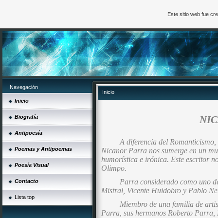
Este sitio web fue c
Navegación
Inicio
Inicio
Biografía
NI
Antipoesía
A diferencia del Romanticismo, 
Poemas y Antipoemas
Nicanor Parra nos sumerge en un mund
humorística e irónica. Este escritor n
Poesía Visual
Olimpo.
Parra considerado como uno de
Contacto
Mistral, Vicente Huidobro y Pablo N
Lista top
Miembro de una familia de artist
Parra, sus hermanos Roberto Parra, 