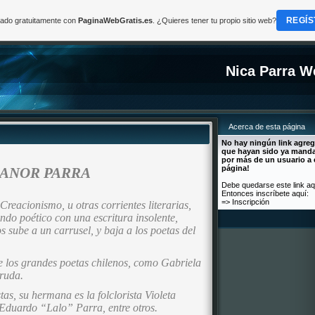
REGÍS
reado gratuitamente con
PaginaWebGratis.es
. ¿Quieres tener tu propio sitio web?
Nica Parra W
Acerca de esta página
No hay ningún link agre
que hayan sido ya mand
por más de un usuario a 
página!
CANOR PARRA
Debe quedarse este link aq
Entonces inscríbete aquí:
=>
Inscripción
Creacionismo, u otras corrientes literarias,
o poético con una escritura insolente,
os sube a un carrusel, y baja a los poetas del
 los grandes poetas chilenos, como Gabriela
eruda.
as, su hermana es la folclorista Violeta
Eduardo “Lalo” Parra, entre otros.