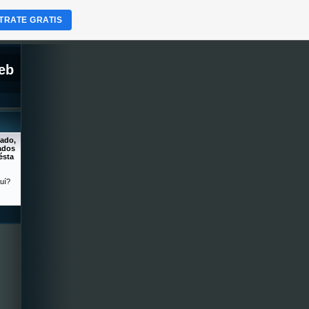
TRATE GRATIS
eb
gado,
ados
ésta
uí?