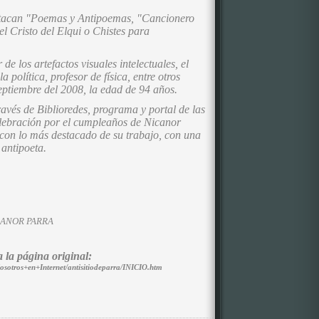
estacan "Poemas y Antipoemas, "Cancionero
l Cristo del Elqui o Chistes para
 de los artefactos visuales intelectuales, el
a política, profesor de física, entre otros
 septiembre del 2008, la edad de 94 años.
avés de Biblioredes, programa y portal de las
celebración por el cumpleaños de Nicanor
con lo más destacado de su trabajo, con una
 antipoeta.
CANOR PARRA
a la página original:
Nosotros+en+Internet/antisitiodeparra/INICIO.htm